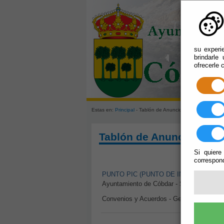
su experi
brindarle
ofrecerle 
Estas en:
Principal
- Tablón de Anuncios
Tablón de Anuncios
Si quiere
correspond
PUNTO PIC (PUNTO DE INFORMACION
Ayuntamiento de Cóbdar - Secretaría -
Convenios y Acuerdos - Gestión Catastral