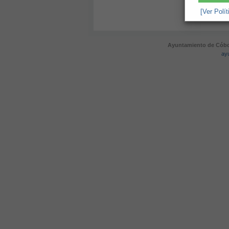
[Ver Polí
Ayuntamiento de Cóbda
ay