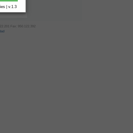
es | v.1.3
.122.201 Fax: 950.122.392
idad