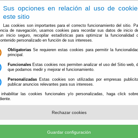
Sus opciones en relación al uso de cooki
este sitio
Las cookies son importantes para el correcto funcionamiento del sitio. Pa
encia de navegación, usamos cookies para recordar sus datos de inicio d
 un inicio seguro, recopilar estadísticas para optimizar la funcionalidad d
contenido personalizado en función de sus intereses.
Obligatorias
Se requieren estas cookies para permitir la funcionalidad
El Ayuntamiento
Administración-e
Que Hacer Cuan
principal.
Funcionales
Estas cookies nos permiten analizar el uso del Sitio web,
que podamos medir y mejorar el funcionamiento.
Personalizadas
Estas cookies son utilizadas por empresas publicita
publicar anuncios relevantes para sus intereses.
 inhabilitar las cookies funcionales y/o personalizadas, haga click sobr
iente.
 CATASTRAL EN COBDAR)
Rechazar cookies
 -
Guardar configuración