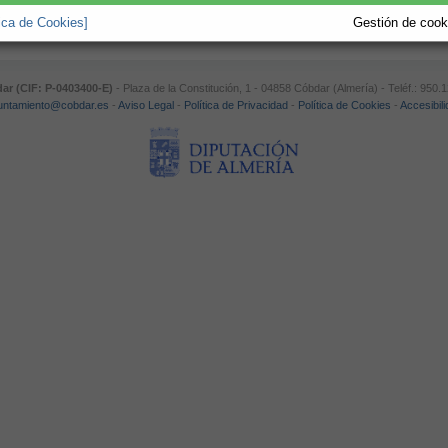
tica de Cookies]
Gestión de cooki
r (CIF: P-0403400-E)
- Plaza de la Constitución, 1 - 04858 Cóbdar (Almería) - Teléf.: 950
untamiento@cobdar.es
-
Aviso Legal
-
Política de Privacidad
-
Política de Cookies
-
Accesibil