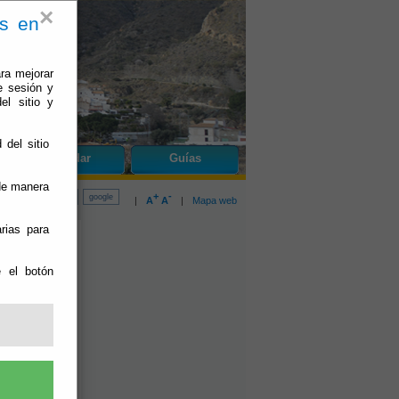
×
es en
ra mejorar
e sesión y
el sitio y
 del sitio
do
Cóbdar
Guías
 de manera
+
-
|
A
A
|
Mapa web
rias para
e el botón