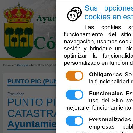
Sus opcione
cookies en est
Las cookies so
funcionamiento del sit
navegación, usamos cookie
sesión y brindarle un inic
El Ayuntami
optimizar la funcionali
personalizado en función d
Estas en:
Principal
- PUNTO PIC (PUNTO DE INFORMACION CATASTRAL EN COBDAR)
Obligatorias
Se 
PUNTO PIC (PUNTO DE INFORMACION C
la funcionalidad de
Funcionales
Est
Escuchar
PUNTO PIC (PUNTO DE 
uso del Sitio 
mejorar el funcionamiento.
CATASTRAL EN COBDAR
Personalizadas
Ayuntamiento de Cóbdar
empresas publ