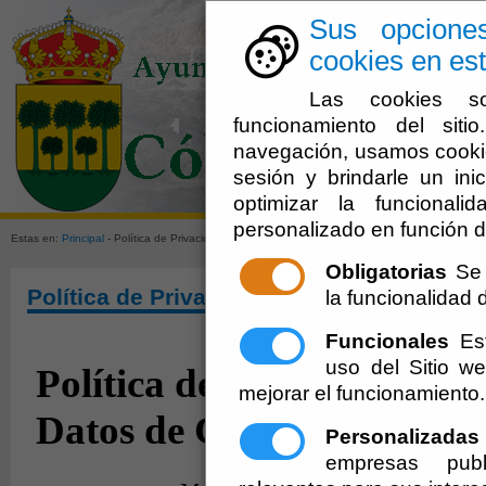
Sus opcione
cookies en est
Las cookies so
funcionamiento del sit
navegación, usamos cookie
sesión y brindarle un inic
El Ayuntami
optimizar la funcionali
personalizado en función d
Estas en:
Principal
- Política de Privacidad
Obligatorias
Se 
Política de Privacidad
la funcionalidad de
Funcionales
Est
uso del Sitio 
mejorar el funcionamiento.
Personalizadas
empresas publ