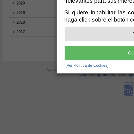
relevantes para sus intere
2020
Si quiere inhabilitar las 
2019
haga click sobre el botón 
2018
2017
Gu
[Ver Política de Cookies]
Ayuntamiento de Cóbdar (CIF: P-0403400-E)
- Plaza de l
ayuntamiento@cobdar.es
-
Aviso Lega