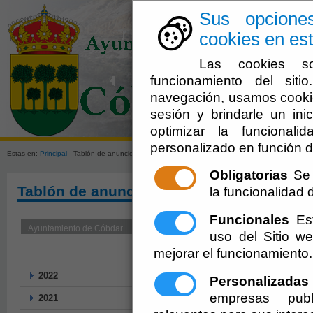
Sus opcione
cookies en est
Las cookies so
funcionamiento del sit
navegación, usamos cookie
sesión y brindarle un inic
El Ayuntami
optimizar la funcionali
personalizado en función d
Estas en:
Principal
- Tablón de anuncios
Obligatorias
Se 
Tablón de anuncios
la funcionalidad de
Funcionales
Est
uso del Sitio 
mejorar el funcionamiento.
2022
Personalizadas
empresas publ
2021