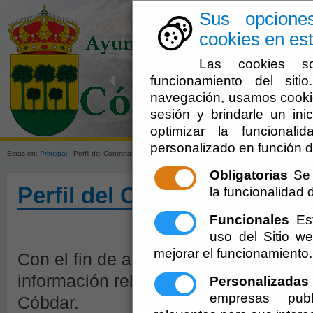
Sus opcione
cookies en est
Las cookies so
funcionamiento del sit
navegación, usamos cookie
sesión y brindarle un inic
El Ayuntami
optimizar la funcionali
personalizado en función d
Estas en:
Principal
- Perfil del Contratante.
10-08-2026 21:03:44
Obligatorias
Se 
Perfil del Contratante.
10-0
la funcionalidad de
Funcionales
Est
uso del Sitio 
mejorar el funcionamiento.
Con el fin de asegurar la transparenci
información relativa a la actividad co
Personalizadas
empresas publ
Cóbdar.