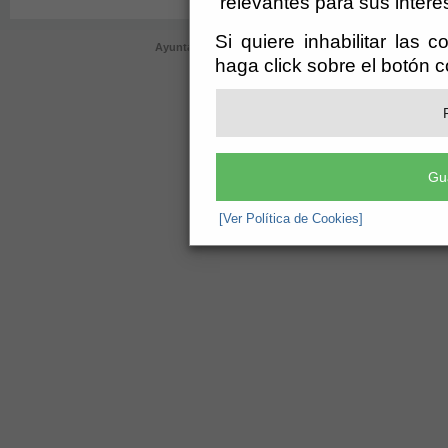
relevantes para sus intere
Si quiere inhabilitar las 
Ayuntamiento de Cóbdar (CIF: P-0403400-E)
- Plaza de l
haga click sobre el botón 
ayuntamiento@cobdar.es
-
Aviso Lega
Gu
[Ver Política de Cookies]