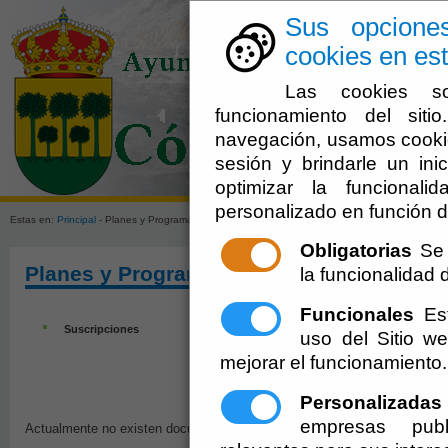
Sus opcione
cookies en est
Las cookies so
funcionamiento del sit
navegación, usamos cookie
sesión y brindarle un inic
El Ayuntami
optimizar la funcionali
personalizado en función d
Estas en:
Principal
- Planes y Programas
Obligatorias
Se 
Planes y Programas
la funcionalidad de
Funcionales
Est
Suscripciones
uso del Sitio 
mejorar el funcionamiento.
Personalizadas
empresas publ
Actualmente no existen documentos sobre el tema solicitado. Disculpen 