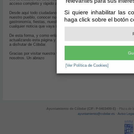
relevantes para sus intere
acceso completo y rápido a nuestros servicios.
Si quiere inhabilitar las 
Desde aquí todo ciudadano podrá visitar virtualmente
nuestro pueblo, conocer nuestras actividades culturales,
haga click sobre el botón 
gastronomía, fiestas, nuestra historia...y en definitiva,
cualquier noticia que vaya surgiendo.
De esta forma, y como enlace entre todos, esperamos ir
actualizando esta página y os invito a que vengáis
a disfrutar de Cóbdar.
Gu
Gracias por visitar nuestra web y descubrir parte de
nosotros. Un abrazo
[Ver Política de Cookies]
Jos
Ayuntamiento de Cóbdar (CIF: P-0403400-E)
- Plaza de l
ayuntamiento@cobdar.es
-
Aviso Lega