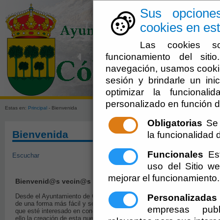
Sus opcione
cookies en est
Las cookies so
funcionamiento del sit
navegación, usamos cookie
sesión y brindarle un inic
El Ayuntami
optimizar la funcionali
personalizado en función d
Estas en:
Principal
- Bienvenida
Obligatorias
Se 
Bienvenida
la funcionalidad de
Funcionales
Est
Escuchar
uso del Sitio 
mejorar el funcionamiento.
Bienvenid@s vecin@s y visitantes
Personalizadas
Desde el Ayuntamiento de Cóbdar pretendemos acercarnos
de una forma más fácil y sencilla al pueblo y a todo aquel
empresas publ
que esté interesado en conocer nuestro municipio. Es por
ello la creación de esta nueva página web, que permite un