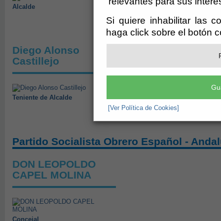
relevantes para sus intere
Alcalde
Si quiere inhabilitar las 
haga click sobre el botón 
Diego Alonso
Domingo Martínez
Castillejo
Sánchez
Gu
Teniente de Alcalde
Concejal
[Ver Política de Cookies]
Partido Socialista Obrero Español - Andal
DON LEOPOLDO
CAPEL MOLINA
Concejal