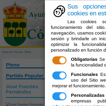
Sus opcione
cookies en est
Las cookies so
funcionamiento del sit
navegación, usamos cookie
sesión y brindarle un inic
El Ayuntami
optimizar la funcionali
personalizado en función d
Estas en:
Principal
- Pleno
Obligatorias
Se 
Pleno
la funcionalidad de
Funcionales
Est
Partido Popular
uso del Sitio 
mejorar el funcionamiento.
José Fuentes
Fernández
Personalizadas
empresas publ